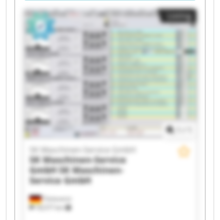
Listing
1
/
1
SK Maschinen-Service GmbH
SK Maschinen-Service
GmbH
SK Maschinen-
Service GmbH
Tönisvorst
18,577 km