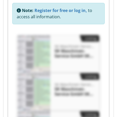
Note:
Register for free or log in,
to
access all information.
Listing
SK Maschinen-Service GmbH
SK Maschinen-
Service GmbH SK
Maschinen-Service
GmbH
Listing
SK Maschinen-Service GmbH
SK Maschinen-
Service GmbH SK
Maschinen-Service
GmbH
Listing