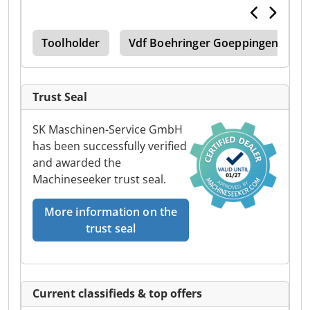
ate
Toolholder
Vdf Boehringer Goeppingen
Trust Seal
SK Maschinen-Service GmbH
has been successfully verified
and awarded the
Machineseeker trust seal.
More information on the
trust seal
Current classifieds & top offers