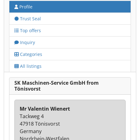
Profile
Trust Seal
Top offers
Inquiry
Categories
All listings
SK Maschinen-Service GmbH from
Tönisvorst
Mr Valentin Wienert
Tackweg 4
47918 Tönisvorst
Germany
Nordrhein-Westfalen