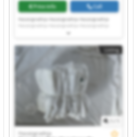
Price info
Call
Hazaizgradnja Hazaizgradnja Hazaizgradnja
Hazaizgradnja Hazaizgradnja Hazaizgradnja
Hazaizgradnja Hazaizgradnja Hazaizgradnja
Hazaizgradnja Hazaizgradnja Hazaizgradnja
Hazaizgradnja Hazaizgradnja Hazaizgradnja
Listing
Hazaizgradnja Hazaizgradnja Hazaizgradnja
Hazaizgradnja Hazaizgradnja
1
/
1
Hazaizgradnja