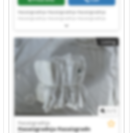
Hazaizgradnja Hazaizgradnja Hazaizgradnja
Hazaizgradnja Hazaizgradnja Hazaizgradnja
Hazaizgradnja Hazaizgradnja Hazaizgradnja
Hazaizgradnja Hazaizgradnja Hazaizgradnja
Hazaizgradnja Hazaizgradnja Hazaizgradnja
Listing
Hazaizgradnja Hazaizgradnja Hazaizgradnja
Hazaizgradnja Hazaizgradnja
1
/
1
Hazaizgradnja
Hazaizgradnja
Hazaizgradn