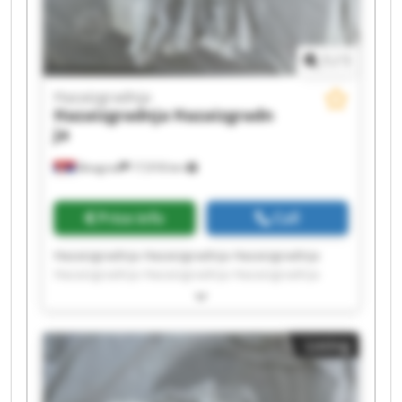
1
/
1
Hazaizgradnja
Hazaizgradnja
Hazaizgradn
ja
Beograd
17,918 km
Price info
Call
Hazaizgradnja Hazaizgradnja Hazaizgradnja
Hazaizgradnja Hazaizgradnja Hazaizgradnja
Hazaizgradnja Hazaizgradnja Hazaizgradnja
Hazaizgradnja Hazaizgradnja Hazaizgradnja
Hazaizgradnja Hazaizgradnja Hazaizgradnja
Listing
Hazaizgradnja Hazaizgradnja Hazaizgradnja
Hazaizgradnja Hazaizgradnja