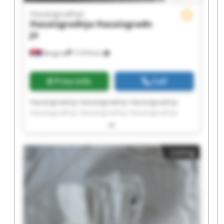
Hazaizgradnja
Hazaizgradnja
Hazaizgradn
ja
Beograd
17,918 km
Price info
Call
Hazaizgradnja Hazaizgradnja Hazaizgradnja
Hazaizgradnja Hazaizgradnja Hazaizgradnja
Hazaizgradnja Hazaizgradnja Hazaizgradnja
Hazaizgradnja Hazaizgradnja Hazaizgradnja
Hazaizgradnja Hazaizgradnja Hazaizgradnja
Listing
Hazaizgradnja Hazaizgradnja Hazaizgradnja
Hazaizgradnja Hazaizgradnja