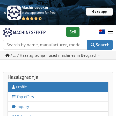
Machineseeker
Go to app
In the app store for free
Sell
Search
/ ... / Hazaizgradnja - used machines in Beograd
Hazaizgradnja
Profile
Top offers
Inquiry