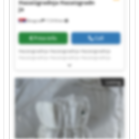
Hazaizgradnja
Hazaizgradn
ja
Beograd
17,918 km
Price info
Call
Hazaizgradnja Hazaizgradnja Hazaizgradnja
Hazaizgradnja Hazaizgradnja Hazaizgradnja
Hazaizgradnja Hazaizgradnja Hazaizgradnja
Hazaizgradnja Hazaizgradnja Hazaizgradnja
Hazaizgradnja Hazaizgradnja Hazaizgradnja
Listing
Hazaizgradnja Hazaizgradnja Hazaizgradnja
Hazaizgradnja Hazaizgradnja