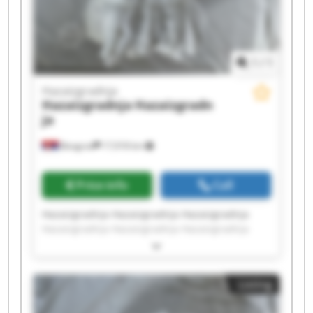
1
/
1
Hazaizgradnja
Hazaizgradnja
Hazaizgradn
ja
Beograd
17,918 km
Price info
Call
Hazaizgradnja Hazaizgradnja Hazaizgradnja
Hazaizgradnja Hazaizgradnja Hazaizgradnja
Hazaizgradnja Hazaizgradnja Hazaizgradnja
Hazaizgradnja Hazaizgradnja Hazaizgradnja
Hazaizgradnja Hazaizgradnja Hazaizgradnja
Listing
Hazaizgradnja Hazaizgradnja Hazaizgradnja
Hazaizgradnja Hazaizgradnja