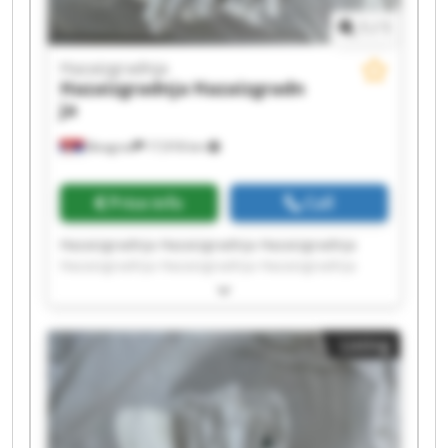
1
/
1
Hazaizgradnja
Hazaizgradnja
Hazaizgradn
ja
Beograd
17,918 km
Price info
Call
Hazaizgradnja Hazaizgradnja Hazaizgradnja
Hazaizgradnja Hazaizgradnja Hazaizgradnja
Hazaizgradnja Hazaizgradnja Hazaizgradnja
Hazaizgradnja Hazaizgradnja Hazaizgradnja
Hazaizgradnja Hazaizgradnja Hazaizgradnja
Listing
Hazaizgradnja Hazaizgradnja Hazaizgradnja
Hazaizgradnja Hazaizgradnja