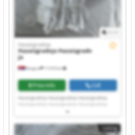
1
/
1
Hazaizgradnja
Hazaizgradnja
Hazaizgradn
ja
Beograd
17,918 km
Price info
Call
Hazaizgradnja Hazaizgradnja Hazaizgradnja
Hazaizgradnja Hazaizgradnja Hazaizgradnja
Hazaizgradnja Hazaizgradnja Hazaizgradnja
Hazaizgradnja Hazaizgradnja Hazaizgradnja
Hazaizgradnja Hazaizgradnja Hazaizgradnja
Listing
Hazaizgradnja Hazaizgradnja Hazaizgradnja