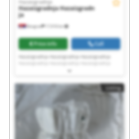
Hazaizgradnja
Hazaizgradnja
Hazaizgradn
ja
Beograd
17,918 km
Price info
Call
Hazaizgradnja Hazaizgradnja Hazaizgradnja
Hazaizgradnja Hazaizgradnja Hazaizgradnja
Hazaizgradnja Hazaizgradnja Hazaizgradnja
Hazaizgradnja Hazaizgradnja Hazaizgradnja
Hazaizgradnja Hazaizgradnja Hazaizgradnja
Listing
Hazaizgradnja Hazaizgradnja Hazaizgradnja
Hazaizgradnja Hazaizgradnja