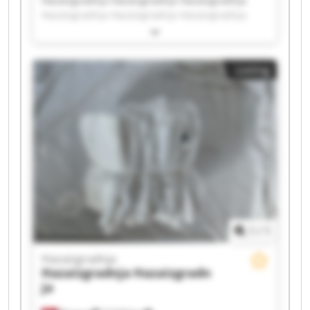
Hazaizgradnja Hazaizgradnja Hazaizgradnja
Hazaizgradnja Hazaizgradnja Hazaizgradnja
Hazaizgradnja Hazaizgradnja Hazaizgradnja
Hazaizgradnja Hazaizgradnja Hazaizgradnja
Hazaizgradnja Hazaizgradnja Hazaizgradnja
Listing
Hazaizgradnja Hazaizgradnja Hazaizgradnja
Hazaizgradnja Hazaizgradnja
1
/
1
Hazaizgradnja
Hazaizgradnja
Hazaizgradn
ja