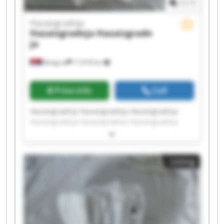
1
/
1
Hazaizgradnja
Hazaizgradnja
Hazaizgradn
ja
Beograd
17,918 km
Price info
Call
Hazaizgradnja Hazaizgradnja Hazaizgradnja
Hazaizgradnja Hazaizgradnja Hazaizgradnja
Hazaizgradnja Hazaizgradnja Hazaizgradnja
Hazaizgradnja Hazaizgradnja Hazaizgradnja
Hazaizgradnja Hazaizgradnja Hazaizgradnja
Listing
Hazaizgradnja Hazaizgradnja Hazaizgradnja
Hazaizgradnja Hazaizgradnja