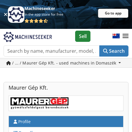
Machineseeker
Go to app
In the app store for free
Sell
Search
/ ... / Maurer Gép Kft. - used machines in Domaszék
Maurer Gép Kft.
Profile