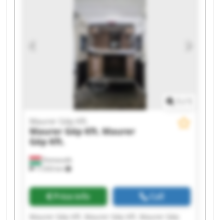
Kft. Maurer Gép Kft.
1
/
1
Maurer Gép Kft.
Maurer Gép Kft.
Maurer
Gép Kft.
Domaszék
17,933 km
Price info
Call
Maurer Gép Kft. Maurer Gép Kft. Maurer Gép