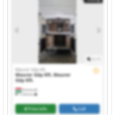
1
/
1
Maurer Gép Kft.
Maurer Gép Kft.
Maurer
Gép Kft.
Domaszék
17,934 km
Price info
Call