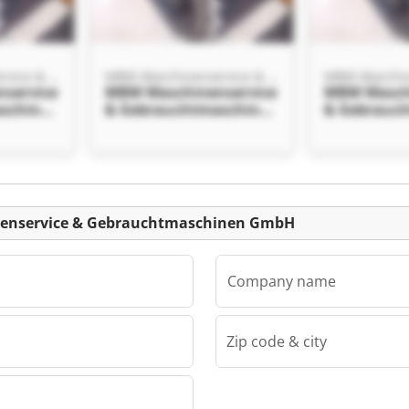
MBM Maschinenservice & Gebrauchtmaschinen GmbH
MBM Maschinenservice & Gebrauchtmaschinen GmbH
service
MBM Maschinenservice
MBM Masch
schinen
& Gebrauchtmaschinen
& Gebrauc
GmbH MBM
GmbH MB
ce &
Maschinenservice &
Maschinens
chinen
Gebrauchtmaschinen
Gebraucht
GmbH
GmbH
Listing
nenservice & Gebrauchtmaschinen GmbH
Company name
Zip code & city
MBM Maschinenservice & Gebrauchtmaschinen GmbH
service
schinen