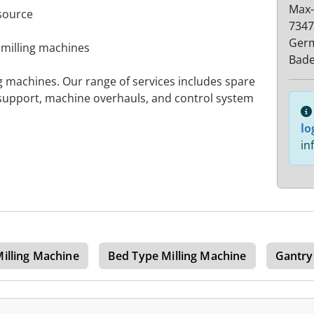
Max-
 source
7347
Ger
 milling machines
Bad
ng machines. Our range of services includes spare
 support, machine overhauls, and control system
lo
in
Milling Machine
Bed Type Milling Machine
Gantry