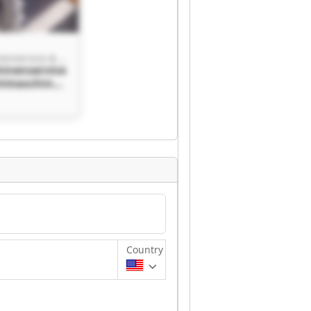
MBM Maschinenservice & Gebrauchtmaschinen GmbH
inenservice
htmaschinen
M
ervice &
maschinen
Country