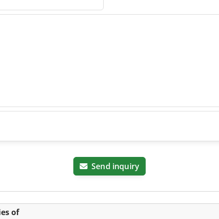
ce &
chinen
Send inquiry
es of