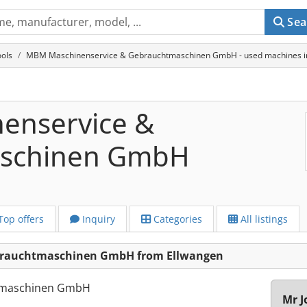
Sea
ols
MBM Maschinenservice & Gebrauchtmaschinen GmbH - used machines i
enservice &
schinen GmbH
Top offers
Inquiry
Categories
All listings
brauchtmaschinen GmbH from Ellwangen
tmaschinen GmbH
Mr J