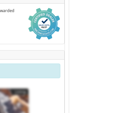
awarded
Listing