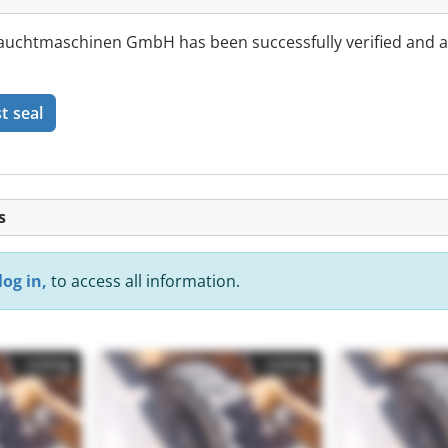
uchtmaschinen GmbH has been successfully verified and 
t seal
s
log in,
to access all information.
Listing
Listing