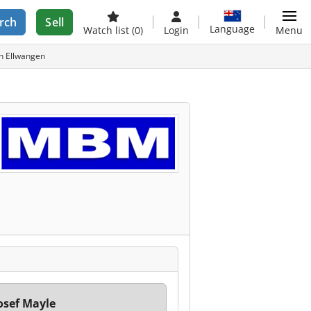
rch
Sell
Language
Watch list
(0)
Login
Menu
n Ellwangen
osef Mayle