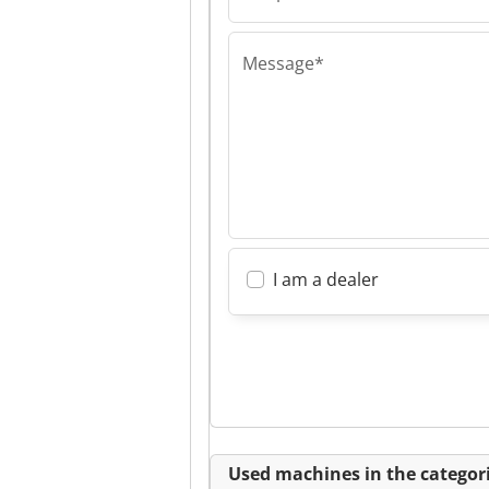
Maschinenservi
Gebrauchtmas
GmbH
Message*
I am a dealer
Used machines in the categori