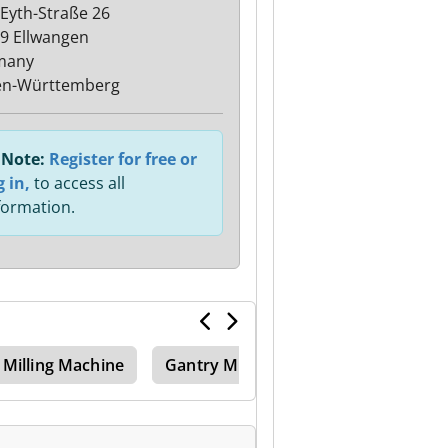
Eyth-Straße 26
9 Ellwangen
many
en-Württemberg
Note:
Register for free or
g in,
to access all
formation.
 Milling Machine
Gantry Mill