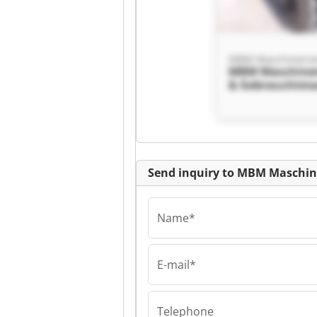
MBM Maschinen
& Gebrauchtma
GmbH MBM
Maschinenservi
Gebrauchtmas
GmbH
Send inquiry to MBM Maschi
Name*
E-mail*
MBM Maschinen
& Gebrauchtma
GmbH MBM
Telephone