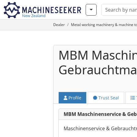
New Zealand
Dealer
Metal working machinery & machine to
MBM Maschin
Gebrauchtma
Profile
Trust Seal
MBM Maschinenservice & Ge
Maschinenservice & Gebrauch