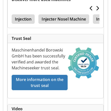
ine
Injection
Injecter Nosel Machine
Injecti
Trust Seal
Maschinenhandel Borowski
GmbH has been successfully
verified and awarded the
Machineseeker trust seal.
More information on the
trust seal
Video