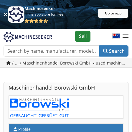
Machineseeker
Go to app
In the app store for free
Sell
Search
/ ... / Maschinenhandel Borowski GmbH - used machines i
Maschinenhandel Borowski GmbH
Profile