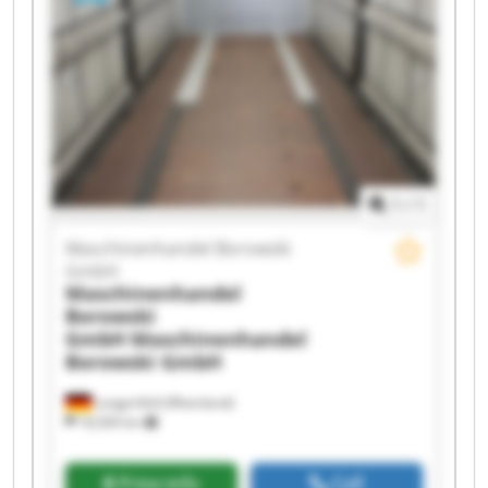
1
/
1
Maschinenhandel Borowski
GmbH
Maschinenhandel
Borowski
GmbH
Maschinenhandel
Borowski GmbH
Langenfeld (Rheinland)
18,569 km
Price info
Call