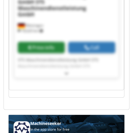
GmbH
STS
Maschinendienstleistung
GmbH
Metzingen
18,620 km
Price info
Call
STS Maschinendienstleistung GmbH STS
Maschinendienstleistung GmbH STS
Maschinendienstleistung GmbH STS
Maschinendienstleistung GmbH STS
Maschinendienstleistung GmbH STS
Maschinendienstleistung GmbH STS
Maschinendienstleistung GmbH STS
Maschinendienstleistung GmbH STS
Maschinendienstleistung GmbH STS
Maschinendienstleistung GmbH STS
Maschinendienstleistung GmbH STS
Machineseeker
Maschinendienstleistung GmbH STS
In the app store for free