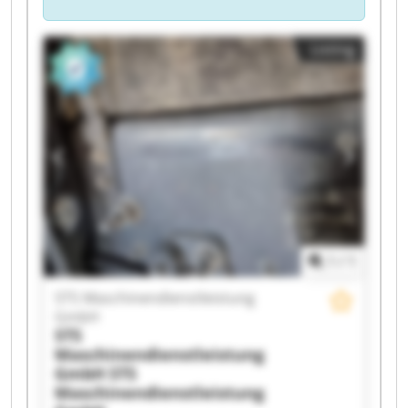
Listing
1
/
1
STS Maschinendienstleistung
GmbH
STS
Maschinendienstleistung
GmbH
STS
Maschinendienstleistung