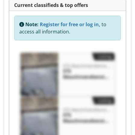
Current classifieds & top offers
Note:
Register for free or log in,
to
access all information.
Listing
STS Maschinendienstleistung GmbH
STS
Maschinendienstle
istung GmbH STS
Maschinendienstle
istung GmbH
Listing
STS Maschinendienstleistung GmbH
STS
Maschinendienstle
istung GmbH STS
Maschinendienstle