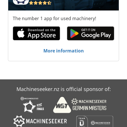
Maschinendienstleistung GmbH STS
Maschinendienstleistung GmbH STS
Maschinendienstleistung GmbH STS
The number 1 app for used machinery!
Maschinendienstleistung GmbH STS
Maschinendienstleistung GmbH STS
Maschinendienstleistung GmbH STS
Maschinendienstleistung GmbH STS
Maschinendienstleistung GmbH
More information
Machineseeker.nz is official sponsor of: