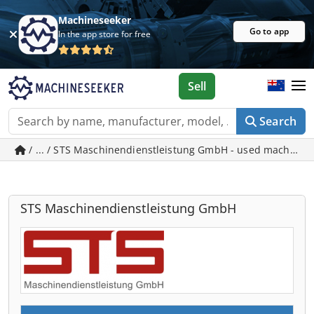
Machineseeker
Go to app
In the app store for free
Sell
Search
/ ... / STS Maschinendienstleistung GmbH - used machines
STS Maschinendienstleistung GmbH