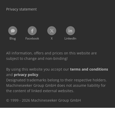
Privacy statement
Blog
Facebook
X
LinkedIn
All information, offers and prices on this website are
subject to change and non-binding!
By using this website you accept our
terms and conditions
and
privacy policy
.
Designated trademarks belong to their respective holders.
Machineseeker Group GmbH does not assume liability for
the content of linked external websites.
© 1999 - 2026 Machineseeker Group GmbH
This website is protected by reCAPTCHA and the
Privacy Policy
and
Terms of Service
from Google apply.