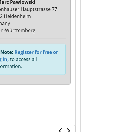
Marc Pawlowski
nhauser Hauptstrasse 77
2 Heidenheim
many
en-Württemberg
Note:
Register for free or
g in,
to access all
formation.