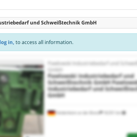
ndustriebedarf und Schweißtechnik GmbH
log in,
to access all information.
Pawlowski Industriebedarf und Schwei
GmbH
Pawlowski Industriebedarf und
Schweißtechnik GmbH
Pawlows
Industriebedarf und Schweißte
GmbH
Heidenheim an der Brenz
18,551 km
Request more images