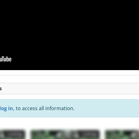
s
log in,
to access all information.
Listing
Listing