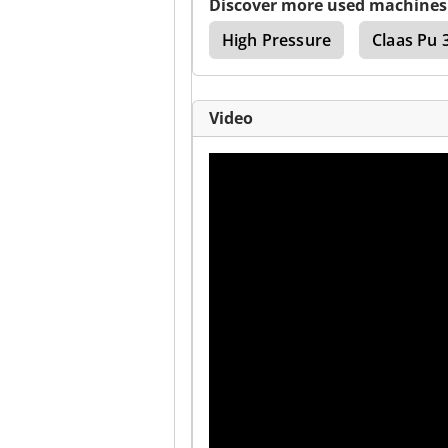
Discover more used machines
ner
Claas Pu 300 Hd
High Pressure
Claas Pu 
Video