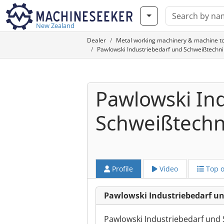
New Zealand
Dealer
Metal working machinery & machine to
Pawlowski Industriebedarf und Schweißtechn
Pawlowski In
Schweißtech
Profile
Video
Top o
Pawlowski Industriebedarf 
Pawlowski Industriebedarf und