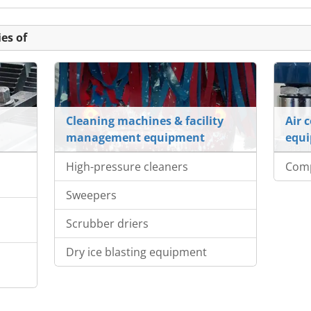
es of
Cleaning machines & facility
Air 
management equipment
equ
High-pressure cleaners
Com
Sweepers
Scrubber driers
Dry ice blasting equipment