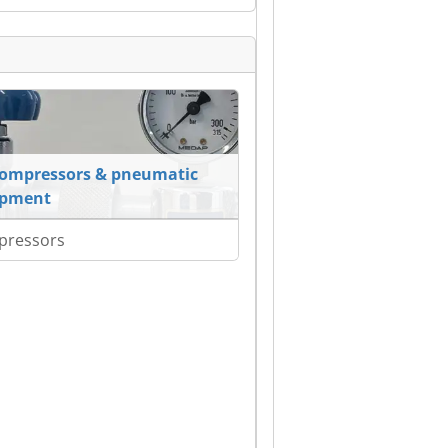
compressors & pneumatic
ipment
pressors