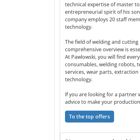
technical expertise of master 
entrepreneurial spirit of his so
company employs 20 staff membe
technology.
The field of welding and cuttin
comprehensive overview is essen
At Pawlowski, you will find ever
consumables, welding robots, te
services, wear parts, extracti
technology.
If you are looking for a partner
advice to make your production 
To the top offers