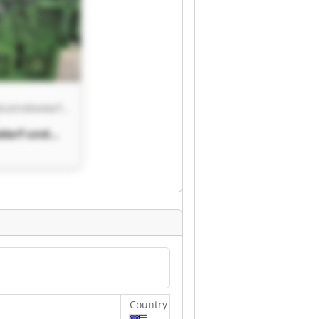
Pawlowski Industriebedarf und Schweißtechnik GmbH
edarf und
chnik GmbH
edarf und
chnik GmbH
Country