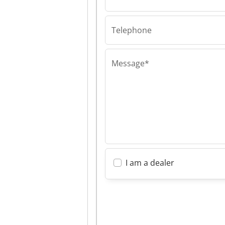
Pawlowski
Industriebedar
Schweißtechni
Telephone
Pawlowski
Industriebedar
Schweißtechni
Message*
I am a dealer