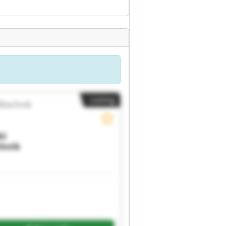
Listing
ßtechnik
ki
chnik