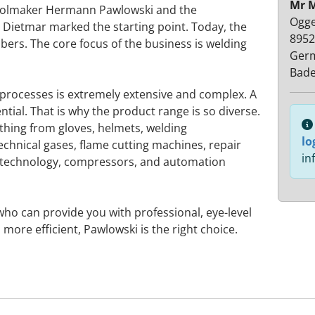
Mr 
toolmaker Hermann Pawlowski and the
Ogge
n Dietmar marked the starting point. Today, the
8952
rs. The core focus of the business is welding
Ger
Bad
g processes is extremely extensive and complex. A
tial. That is why the product range is so diverse.
ything from gloves, helmets, welding
lo
chnical gases, flame cutting machines, repair
in
on technology, compressors, and automation
 who can provide you with professional, eye-level
more efficient, Pawlowski is the right choice.