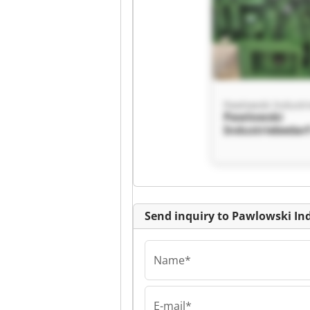
Pawlowski
Industriebedar
Schweißtechni
Pawlowski
Industriebedar
Schweißtechni
Send inquiry to Pawlowski I
Name*
E-mail*