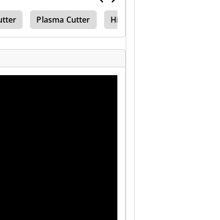
utter
Plasma Cutter
High Pressure Filter