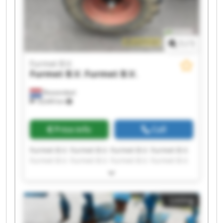
1
/
1
Furmet B.V.
Furmet B.V.
Furmet B.V.
Roosendaal
18,649 km
Price info
Call
Furmet B.V. Furmet B.V. Furmet B.V. Furmet B.V.
Furmet B.V. Furmet B.V. Furmet B.V. Furmet B.V.
Furmet B.V. Furmet B.V. Furmet B.V. Furmet B.V.
Furmet B.V. Furmet B.V. Furmet B.V. Furmet B.V.
Furmet B.V. Furmet B.V. Furmet B.V. Furmet B.V.
Listing