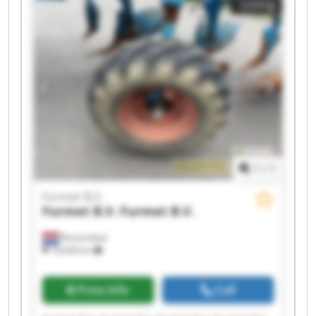
Listing
1
/
1
Furmet B.V.
Furmet B.V.
Furmet B.V.
Roosendaal
18,649 km
Price info
Call