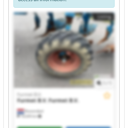
Listing
1
/
1
Furmet B.V.
Furmet B.V.
Furmet B.V.
Roosendaal
18,649 km