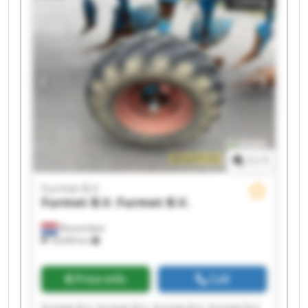
Listing
1
/
1
Furmet B.V.
Furmet B.V.
Furmet B.V.
Roosendaal
18,649 km
Price info
Call
Furmet B.V. Furmet B.V. Furmet B.V. Furmet B.V.