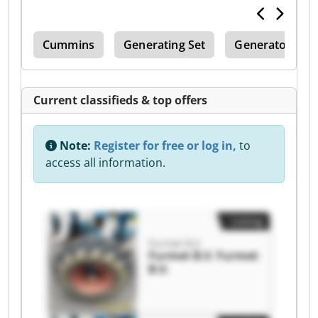
350
Cummins
Generating Set
Generator Set
Current classifieds & top offers
Note:
Register for free or log in,
to
access all information.
Listing
Furmet B.V.
Furmet B.V. Furmet
B.V.