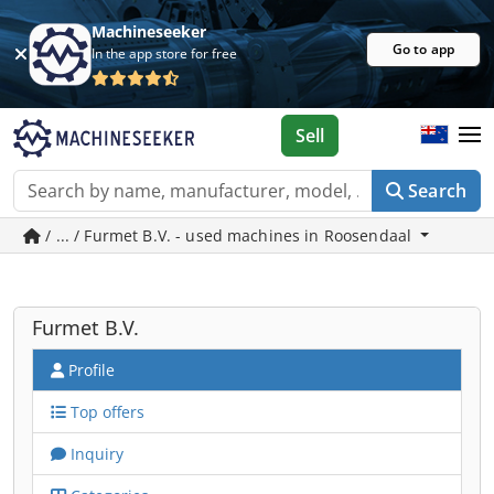
Machineseeker
Go to app
In the app store for free
Sell
Search
/ ... / Furmet B.V. - used machines in Roosendaal
Furmet B.V.
Profile
Top offers
Inquiry